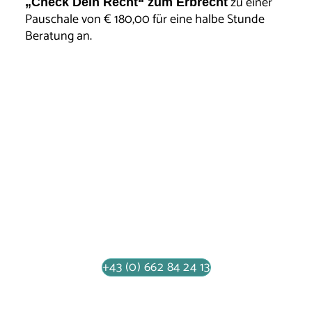
zu einer
„Check Dein Recht“ zum Erbrecht
Pauschale von € 180,00 für eine halbe Stunde
Beratung an.
Dr. Florence Burkhart
Für eine persönliche
Terminvereinbarung
bin ich für Sie erreichbar
+43 (0) 662 84 24 13